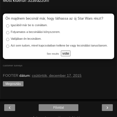
Most kiderül! Szavazzon!
Ön majdnem becsinál már, hogy láthassa az új Star Wars részt?
Igazából már be is csináltam.
Folyamatos a becsinálási kényszerem.
Valójában én lecsinálom.
Azt sem tudom, mivel kapcsolatban kellene be vagy lecsinálást tanusítanom.
vote
See results
customer surveys
FOOTER
dátum:
csütörtök, december 17, 2015
Megosztás
‹
›
Főoldal