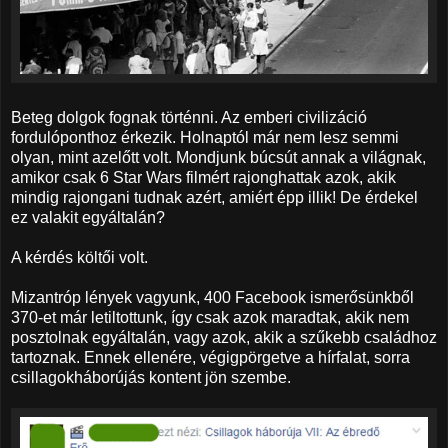
Beteg dolgok fognak történni. Az emberi civilizáció
fordulóponthoz érkezik. Holnaptól már nem lesz semmi
olyan, mint azelőtt volt. Mondjunk búcsút annak a világnak,
amikor csak 6 Star Wars filmért rajonghattak azok, akik
mindig rajongani tudnak azért, amiért épp illik! De érdekel
ez valakit egyáltalán?
A kérdés költői volt.
Mizantróp lények vagyunk, 400 Facebook ismerősünkből
370-et már letiltottunk, így csak azok maradtak, akik nem
posztolnak egyáltalán, vagy azok, akik a szűkebb családhoz
tartoznak. Ennek ellenére, végigpörgetve a hírfalat, sorra
csillagokháborújás kontent jön szembe.