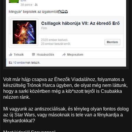
Volt már hájp csapva az Éhezők Viadalához, folyamatos a
készültség Trónok Harca ügyben, de olyat még nem láttunk,
hogy a sarki közértben még a kib*szott tejről is Csubakka
nézzen ránk.
Mi vagyunk az antiszociálisak, és tényleg olyan fontos dolog
az új Star Wars, vagy másoknak is tele van a fénykardja a
fénykardokkal?