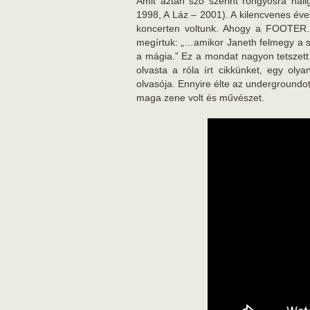
Amit aztán szó szerint rongyosra hall
1998, A Láz – 2001). A kilencvenes év
koncerten voltunk. Ahogy a FOOTER.
megírtuk: „…amikor Janeth felmegy a sz
a mágia.” Ez a mondat nagyon tetszet
olvasta a róla írt cikkünket, egy ol
olvasója. Ennyire élte az undergroundo
maga zene volt és művészet.