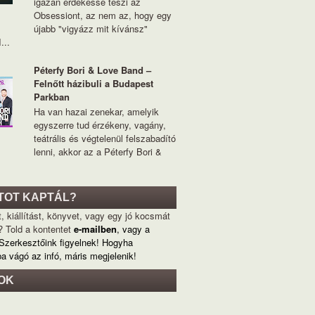
igazán érdekessé teszi az
Obsessiont, az nem az, hogy egy
újabb "vigyázz mit kívánsz"
...
Péterfy Bori & Love Band –
Felnőtt házibuli a Budapest
Parkban
Ha van hazai zenekar, amelyik
egyszerre tud érzékeny, vagány,
teátrális és végtelenül felszabadító
lenni, akkor az a Péterfy Bori &
TOT KAPTÁL?
, kiállítást, könyvet, vagy egy jó kocsmát
? Told a kontentet
e-mailben
, vagy a
 Szerkesztőink figyelnek! Hogyha
ba vágó az infó, máris megjelenik!
OK