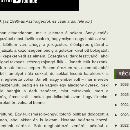
k (az 1998-as Asztrálgépről, ez csak a dal fele kb.)
ban elmondanom, mit is jelentett ő nekem. Annyi emlék
Igazából most jövök csak rá, hogy milyen nagy hatással volt
 Előttem van, ahogy a jellegzetes, élénkpiros gitárral a
tszik, a közönségben pedig a gótokon kívül ott bólogatott
képeket vetít az elmém, Ecsegfalvai dark fesztiválról, ahol
 igazi taknyos, részeg rajongó fiúk – Janeth leült hozzánk,
ünk a sok furcsa népen. Sosem éreztem rajta semmit abból
tűdből, amelyet nála sokkal, de sokkal kisebb karakterek is
RÉG
ő megtehette volna. Janeth nagy ember volt – már méretre
2026
►
ha beszéltünk, pedig én se vagyok egy alacsony gyerek. Neki
enie hangját a dark zenéhez, mint másoknak, mert a
2025
►
ély, érces volt – sokat gondolkodott azon, hogy filmeket
ereket ért volna el benne.
2024
►
ltünk. Egy kulcsmásoló-öngyújtótöltő boltban dolgozott a
2023
►
ron, ahol akkor én is laktam. Hetente bejártam hozzá,
2022
►
mentünk sörözni. Sok meghatározó zenéről, például a