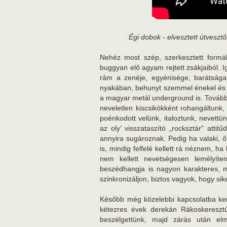
Égi dobok - elvesztett útvesztő
Nehéz most szép, szerkesztett formá
buggyan elő agyam rejtett zsákjaiból. 
rám a zenéje, egyénisége, barátsága.
nyakában, behunyt szemmel énekel és já
a magyar metál underground is. További 
neveletlen kiscsikókként rohangáltunk,
poénkodott velünk, italoztunk, nevett
az oly’ visszataszító „rocksztár” atti
annyira sugároznak. Pedig ha valaki, 
is, mindig felfelé kellett rá néznem, 
nem kellett nevetségesen lemélyít
beszédhangja is nagyon karakteres, m
szinkronizáljon, biztos vagyok, hogy sik
Később még közelebbi kapcsolatba kerü
kétezres évek derekán Rákoskeresztú
beszélgettünk, majd zárás után el