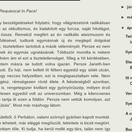
jú
►
Requiescat In Pace!
má
►
beszélgetéseket folytatni, hogy világnézetünk radikálisan
áp
▼
 az okkultizmus, és kialakított egy furcsa, saját hitvilágot,
t össze. Remekül megfért az én radikális ateizmusom és
Twi
lődésével, tudtunk egymásnak új és meglepő dolgokat
i
 tiszteletben tartottuk a másik véleményét. Persze ez nem
Ily
ésnek és egymás ugratásának. Többször mondta is nekem
ém ám el ezt a tiszteletlenséget, főleg a hit kérdésében,
Sta
ntem másra se tudott volna igazán. Persze Janeth-ben
ott. És hát, nem kellett őt félteni egyedül egy sötét utcán,
 egy necces helyzetben, ezt is megtapasztaltam vele. Nem
Itt
egész, rémségesen rövid élete. A feketeségből azonban,
C
l is, rengetegszer kivillant egy gyönyörűszép, mélyen érző
Ver
lmetesen egyedül volt az univerzumban. Még a kilencvenes
artja itt ezen a földön. Persze nem vettük komolyan, azt
Ily
 túlzás”. Most már máshogy látom.
A c
rületből, ő Perbálon, valami szörnyű gyárban kapott munkát.
J
e lehetett, már eléggé megőszült, tekintete is kicsit megtört.
Bud
ttam tőle. Ki tudja, ha kerül mellé egy társ, talán nem így