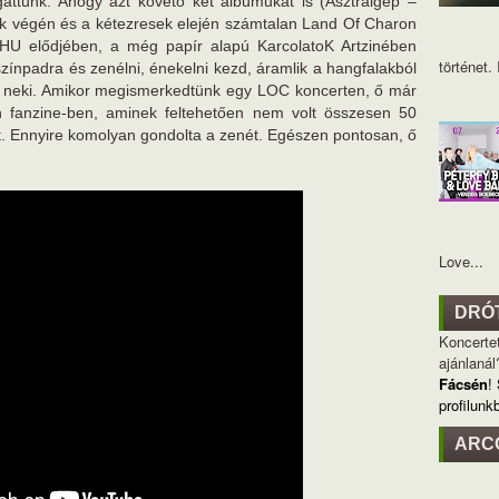
gattunk. Ahogy azt követő két albumukat is (Asztrálgép –
ek végén és a kétezresek elején számtalan Land Of Charon
HU elődjében, a még papír alapú KarcolatoK Artzinében
történet. I
ínpadra és zenélni, énekelni kezd, áramlik a hangfalakból
t neki. Amikor megismerkedtünk egy LOC koncerten, ő már
yan fanzine-ben, aminek feltehetően nem volt összesen 50
t. Ennyire komolyan gondolta a zenét. Egészen pontosan, ő
Love...
DRÓ
Koncertet
ajánlanál
Fácsén
!
profilunk
ARC