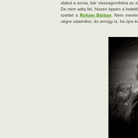
alakul a sorsa, bár visszagondolva az a
De nem adta fel, hiszen éppen a hetekb
szettet a
Roham Bárban
. Nem mentem
végre valamikor, és amúgy is, ha újra k