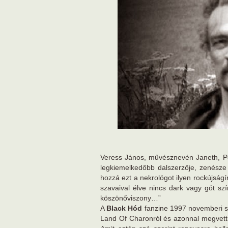
Veress János, művésznevén Janeth, Per
legkiemelkedőbb dalszerzője, zenésze
hozzá ezt a nekrológot ilyen rockújság
szavaival élve nincs dark vagy gót szí
köszönőviszony…”
A
Black Hód
fanzine 1997 novemberi szá
Land Of Charonról és azonnal megvett