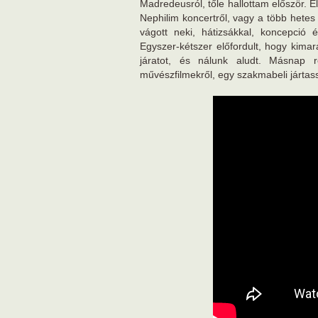
Madredeusról, tőle hallottam először. E
Nephilim koncertről, vagy a több hetes
vágott neki, hátizsákkal, koncepció 
Egyszer-kétszer előfordult, hogy kima
járatot, és nálunk aludt. Másnap r
művészfilmekről, egy szakmabeli jártas