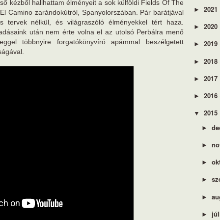
lső kézből hallhattam élményeit a sok külföldi Fields Of The
2021
►
 El Camino zarándokútról, Spanyolorszában. Pár barátjával
és tervek nélkül, és világraszóló élményekkel tért haza.
2020
►
radásaink után nem érte volna el az utolsó Perbálra menő
eggel többnyire forgatókönyvíró apámmal beszélgetett
2019
►
ságával.
2018
►
2017
►
2016
►
2015
▼
de
►
no
►
ok
►
sz
►
au
►
jú
►