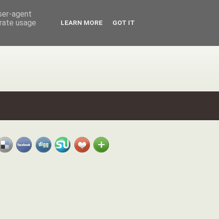
user-agent
erate usage
LEARN MORE
GOT IT