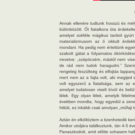
Annak ellenére tudtunk hosszú és mély 
különbözött. Őt fiatalkora óta érdekelte
amelyet sokféle mágikus tanból gyúr
materializmusom az ő okkult érdek
mondani. Ha pedig nem értettünk egyet,
szabott gátat a folyamatos ökörköd
nevetve: „szépöcsém, mástól nem viseln
de rád nem tudok haragudni.” Szeri
rengeteg feszültség és elfojtás lappang
mert nem az a fajta volt, aki megijed
volt egyszerű a fiatalsága, sem az 
amelyet tudatosan viselt kívül és belü
lélek. Egy olyan lélek, amelyik féle
években mondta, hogy egyedül a zene t
hittük, ez inkább csak amolyan „műfaji
Aztán én elköltöztem a tizenhetedik ke
Amikor utoljára találkoztunk, tán 4-5 év
Panaszkodott, amit előtte sohasem hallo