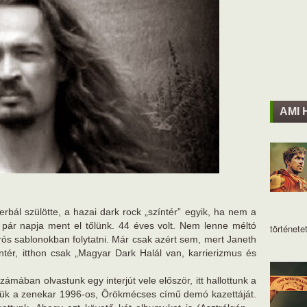
AMI 
bál szülötte, a hazai dark rock „színtér” egyik, ha nem a
 pár napja ment el tőlünk. 44 éves volt. Nem lenne méltó
történetet
írós sablonokban folytatni. Már csak azért sem, mert Janeth
ntér, itthon csak „Magyar Dark Halál van, karrierizmus és
mában olvastunk egy interjút vele először, itt hallottunk a
ük a zenekar 1996-os, Örökmécses című demó kazettáját.