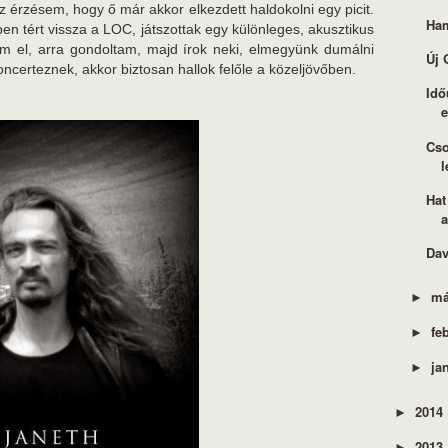
z érzésem, hogy ő már akkor elkezdett haldokolni egy picit.
Ham
en tért vissza a LOC, játszottak egy különleges, akusztikus
 el, arra gondoltam, majd írok neki, elmegyünk dumálni
Új 
oncerteznek, akkor biztosan hallok felőle a közeljövőben.
Idő
e
Cso
l
Hat
Dav
má
►
fe
►
ja
►
2014
►
2013
►