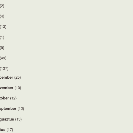
(2)
(4)
(13)
(1)
(9)
(49)
(137)
cember
(25)
vember
(10)
tóber
(12)
eptember
(12)
gusztus
(13)
lius
(17)