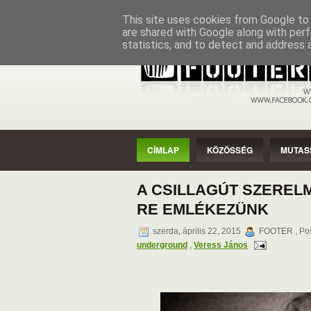
CÍMLAP
KÖZÖSSÉG
MUTASSAD
This site uses cookies from Google to d
are shared with Google along with perf
statistics, and to detect and address 
CÍMLAP
KÖZÖSSÉG
MUTAS
A CSILLAGÚT SZEREL
RE EMLÉKEZÜNK
szerda, április 22, 2015
FOOTER , Pos
underground
,
Veress János