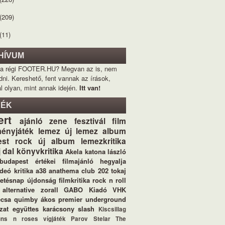
(209)
(11)
HÍVUM
 a régi FOOTER.HU? Megvan az is, nem
dni. Kereshető, fent vannak az írások,
l olyan, mint annak idején.
Itt van!
KÉK
ert
ajánló
zene
fesztivál
film
ényjáték
lemez
új lemez
album
st
rock
új album
lemezkritika
j dal
könyvkritika
Akela
katona lászló
budapest értékei
filmajánló
hegyalja
ideó
kritika
a38
anathema
club 202
tokaj
letésnap
újdonság
filmkritika
rock n roll
alternative
zorall
GABO Kiadó
VHK
ecsa
quimby
ákos
premier
underground
zat
együttes
karácsony
slash
Kiscsillag
uns n roses
vígjáték
Parov Stelar
The