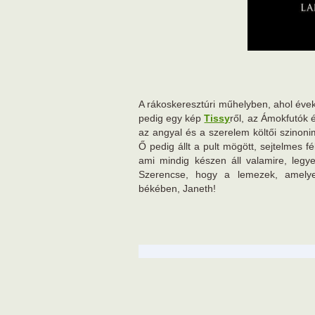
A rákoskeresztúri műhelyben, ahol évek
pedig egy kép
Tissy
ről, az Ámokfutók é
az angyal és a szerelem költői szinoni
Ő pedig állt a pult mögött, sejtelmes f
ami mindig készen áll valamire, legy
Szerencse, hogy a lemezek, amelyek
békében, Janeth!