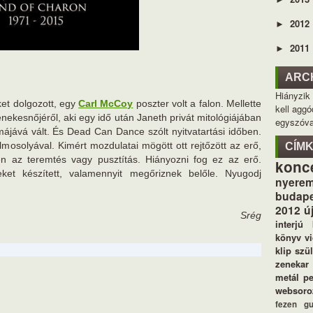
2012
►
2011
►
ARC
Hiányzik
et dolgozott, egy
Carl McCoy
poszter volt a falon. Mellette
kell aggó
nekesnőjéről, aki egy idő után Janeth privát mitológiájában
egyszóva
májává vált. És Dead Can Dance szólt nyitvatartási időben.
élmosolyával. Kimért mozdulatai mögött ott rejtőzött az erő,
CÍM
en az teremtés vagy pusztítás. Hiányozni fog ez az erő.
konc
et készített, valamennyit megőriznek belőle. Nyugodj
nyerem
budape
2012
ú
Srég
interjú
könyv
v
klip
szü
zenekar
metál
p
websoro
fezen
g