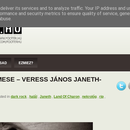
EZMIEZ?
IMPRESSZUM
SZERZŐI JOGOK
eliver its services and to analyze traffic. Your IP address and 
ormance and security metrics to ensure quality of service, gen
abuse.
SAD
EZMIEZ?
MESE – VERESS JÁNOS JANETH-
ted in
dark rock
,
halál
,
Janeth
,
Land Of Charon
,
nekrológ
,
rip
,