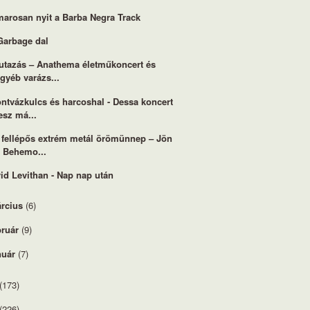
arosan nyit a Barba Negra Track
Garbage dal
utazás – Anathema életműkoncert és
gyéb varázs...
ntvázkulcs és harcoshal - Dessa koncert
esz má...
 fellépős extrém metál örömünnep – Jön
a Behemo...
id Levithan - Nap nap után
rcius
(6)
bruár
(9)
nuár
(7)
(173)
(226)