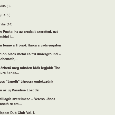
nius
(3)
jus
(9)
rilis
(14)
n Peaks: ha az eredetit szeretted, ezt
mádni f...
en lenne a Trónok Harca a vadnyugaton
dion black metal és trú underground –
Behemoth,...
 nézhető meg minden idők legjobb The
ure konce...
ess "Janeth" Jánosra emlékezünk
en az új Paradise Lost dal
sillagút szerelmese – Veress János
aneth-re em...
apest Dub Club Vol.1.