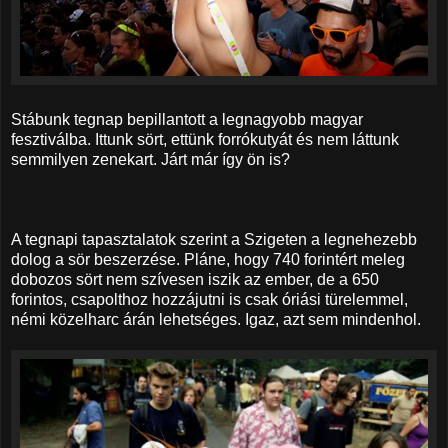
Stábunk tegnap bepillantott a legnagyobb magyar
fesztiválba. Ittunk sört, ettünk forrókutyát és nem láttunk
semmilyen zenekart. Járt már így ön is?
A tegnapi tapasztalatok szerint a Szigeten a legnehezebb
dolog a sör beszerzése. Pláne, hogy 740 forintért meleg
dobozos sört nem szívesen iszik az ember, de a 650
forintos, csapolthoz hozzájutni is csak óriási türelemmel,
némi közelharc árán lehetséges. Igaz, azt sem mindenhol.