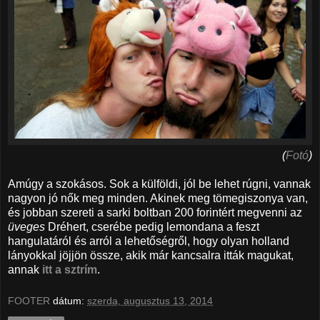
(
Fotó
)
Amúgy a szokásos. Sok a külföldi, jól be lehet rúgni, vannak
nagyon jó nők meg minden. Akinek meg tömegiszonya van,
és jobban szereti a sarki boltban 200 forintért megvenni az
üveges
Dréhert, cserébe pedig lemondana a feszt
hangulatáról és arról a lehetőségről, hogy olyan holland
lányokkal jöjjön össze, akik már kancsalra itták magukat,
annak
itt a sztrím
.
FOOTER
dátum:
szerda, augusztus 13, 2014