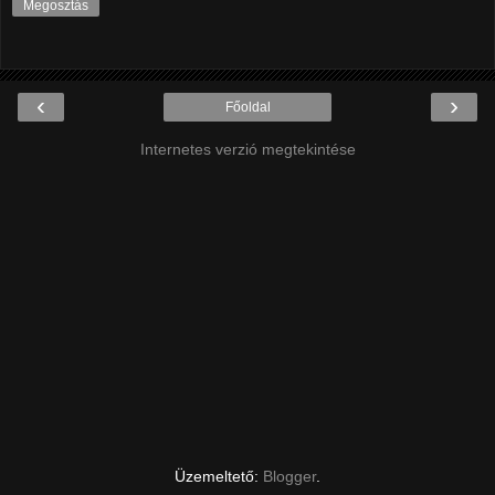
Megosztás
‹
›
Főoldal
Internetes verzió megtekintése
Üzemeltető:
Blogger
.