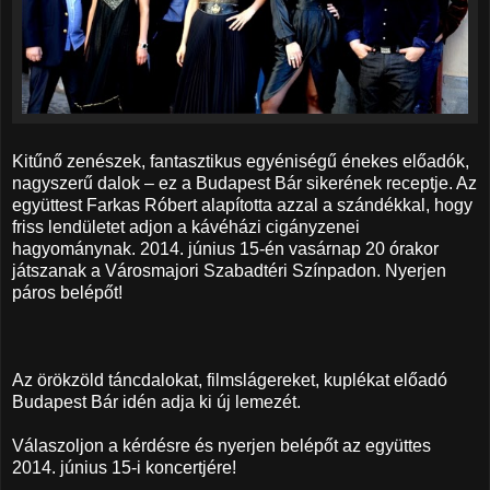
Kitűnő zenészek, fantasztikus egyéniségű énekes előadók,
nagyszerű dalok – ez a Budapest Bár sikerének receptje. Az
együttest Farkas Róbert alapította azzal a szándékkal, hogy
friss lendületet adjon a kávéházi cigányzenei
hagyománynak. 2014. június 15-én vasárnap 20 órakor
játszanak a Városmajori Szabadtéri Színpadon. Nyerjen
páros belépőt!
Az örökzöld táncdalokat, filmslágereket, kuplékat előadó
Budapest Bár idén adja ki új lemezét.
Válaszoljon a kérdésre és nyerjen belépőt az együttes
2014. június 15-i koncertjére!