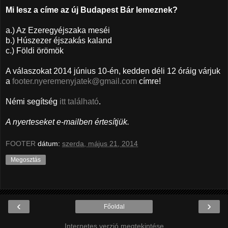
Mi lesz a címe az új Budapest Bár lemeznek?
a.) Az Ezeregyéjszaka meséi
b.) Húszezer éjszakás kaland
c.) Földi örömök
A válaszokat 2014 június 10-én, kedden déli 12 óráig várjuk
a
footer.nyeremenyjatek@gmail.com
címre!
Némi segítség
itt található
.
A nyerteseket e-mailben értesítjük.
FOOTER
dátum:
szerda, május 21, 2014
Megosztás
‹
›
Főoldal
Internetes verzió megtekintése