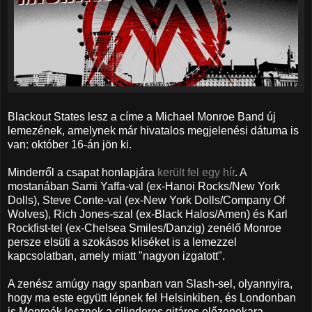
Blackout States lesz a címe a Michael Monroe Band új
lemezének, amelynek már hivatalos megjelenési dátuma is
van: október 16-án jön ki.
Minderről a csapat honlapjára
került fel egy hír
. A
mostanában Sami Yaffa-val (ex-Hanoi Rocks/New York
Dolls), Steve Conte-val (ex-New York Dolls/Company Of
Wolves), Rich Jones-szal (ex-Black Halos/Amen) és Karl
Rockfist-tel (ex-Chelsea Smiles/Danzig) zenélő Monroe
persze elsüti a szokásos kliséket is a lemezzel
kapcsolatban, amely miatt "nagyon izgatott".
A zenész amúgy nagy spanban van Slash-sel, olyannyira,
hogy ma este együtt lépnek fel Helsinkiben, és Londonban
is Monroék lesznek a cilinderes gitáros előzenekara