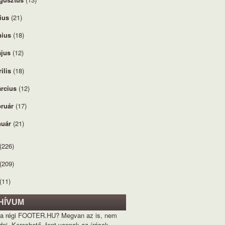
lius
(21)
nius
(18)
jus
(12)
rilis
(18)
rcius
(12)
bruár
(17)
nuár
(21)
(226)
(209)
(11)
HÍVUM
 a régi FOOTER.HU? Megvan az is, nem
dni. Kereshető, fent vannak az írások,