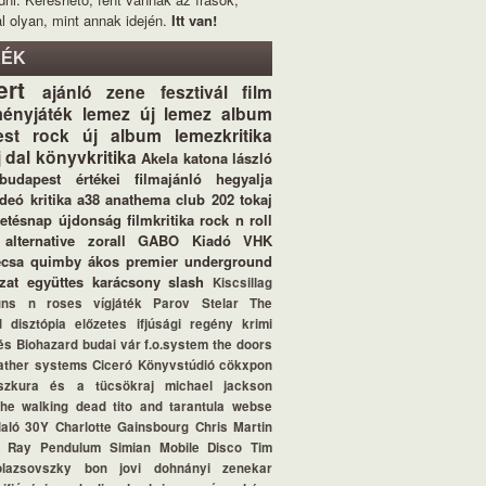
l olyan, mint annak idején.
Itt van!
KÉK
ert
ajánló
zene
fesztivál
film
ényjáték
lemez
új lemez
album
st
rock
új album
lemezkritika
j dal
könyvkritika
Akela
katona lászló
budapest értékei
filmajánló
hegyalja
ideó
kritika
a38
anathema
club 202
tokaj
letésnap
újdonság
filmkritika
rock n roll
alternative
zorall
GABO Kiadó
VHK
ecsa
quimby
ákos
premier
underground
zat
együttes
karácsony
slash
Kiscsillag
uns n roses
vígjáték
Parov Stelar
The
d
disztópia
előzetes
ifjúsági regény
krimi
és
Biohazard
budai vár
f.o.system
the doors
ather systems
Ciceró Könyvstúdió
cökxpon
szkura és a tücsökraj
michael jackson
the walking dead
tito and tarantula
webse
aló
30Y
Charlotte Gainsbourg
Chris Martin
l Ray
Pendulum
Simian Mobile Disco
Tim
blazsovszky
bon jovi
dohnányi zenekar