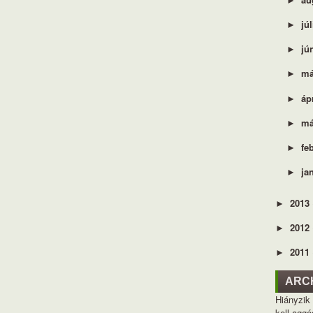
►
jú
►
jú
►
má
►
áp
►
má
►
fe
►
ja
►
2013
►
2012
►
2011
►
ARC
Hiányzik
kell aggó