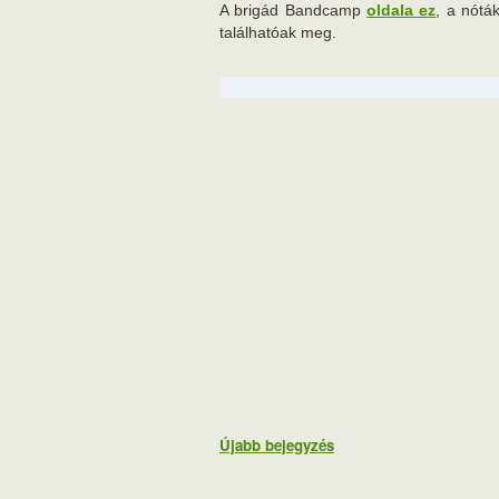
A brigád Bandcamp
oldala ez
, a nótá
találhatóak meg.
Újabb bejegyzés