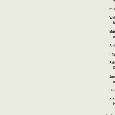
v
Itt
Wel
k
Már
Ant
Egy
Fel
Jac
m
Búc
Kie
H
au