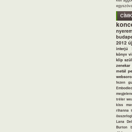
egyszóva
CÍM
konc
nyerem
budape
2012
ú
interjú
könyv
v
klip
szü
zenekar
metál
p
websoro
fezen
g
Embodie
megjelen
tréler
we
kiss
ma
rihanna
összefogl
Lana De
Burton