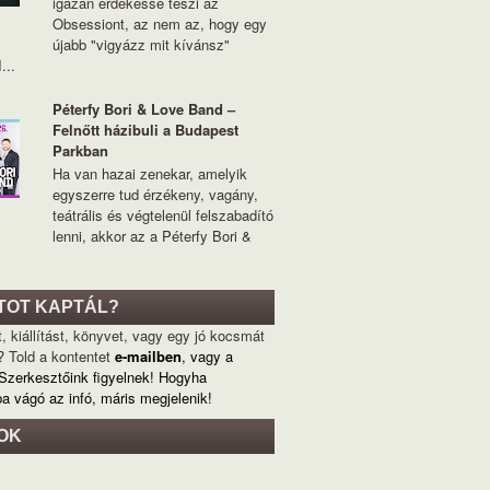
igazán érdekessé teszi az
Obsessiont, az nem az, hogy egy
újabb "vigyázz mit kívánsz"
...
Péterfy Bori & Love Band –
Felnőtt házibuli a Budapest
Parkban
Ha van hazai zenekar, amelyik
egyszerre tud érzékeny, vagány,
teátrális és végtelenül felszabadító
lenni, akkor az a Péterfy Bori &
TOT KAPTÁL?
, kiállítást, könyvet, vagy egy jó kocsmát
? Told a kontentet
e-mailben
, vagy a
 Szerkesztőink figyelnek! Hogyha
ba vágó az infó, máris megjelenik!
OK