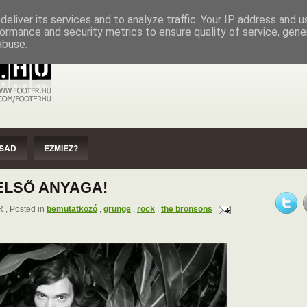
EZMIEZ?
IMPRESSZUM
SZERZŐI JOGOK
eliver its services and to analyze traffic. Your IP address and 
ormance and security metrics to ensure quality of service, gen
abuse.
SAD
EZMIEZ?
ELSŐ ANYAGA!
, Posted in
bemutatkozó
,
grunge
,
rock
,
the bronsons