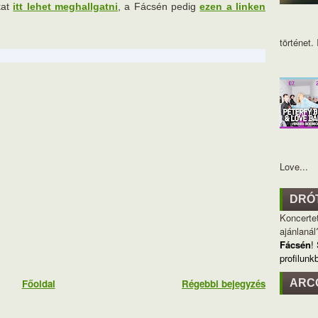
kat
itt lehet meghallgatni
, a Fácsén pedig
ezen a linken
történet. I
Love...
DRÓ
Koncertet
ajánlanál
Fácsén
!
profilunk
Főoldal
Régebbi bejegyzés
ARC