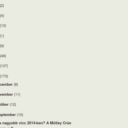
(2)
(4)
(13)
(1)
(9)
(49)
(137)
(173)
cember
(8)
vember
(11)
tóber
(12)
eptember
(10)
a nagyobb vicc 2014-ben? A Mötley Crüe