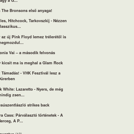
agy a G...
 a The Bronsons első anyaga!
les, Hitchcock, Tarkovszkij - Nézzen
lasszikus...
 az új Pink Floyd lemez trélerétől is
megmozdul...
onia Vai – a második felvonás
 kicsit ma is meghal a Glam Rock
! Támadás! - VHK Fesztivál lesz a
Dürerben
k White: Lazaretto - Nyers, de még
indig zsen...
súszentlászló strikes back
ra Cass: Párválasztó történetek - A
erceg, A P...
gusztus
(13)