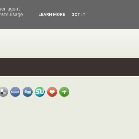
user-agent
erate usage
LEARN MORE
GOT IT