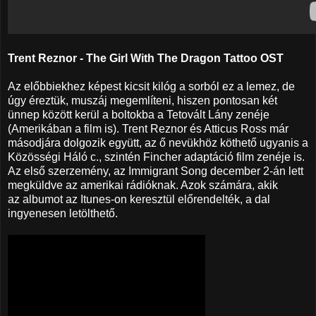
Trent Reznor - The Girl With The Dragon Tattoo OST
Az előbbiekhez képest kicsit kilóg a sorból ez a lemez, de
úgy éreztük, muszáj megemlíteni, hiszen pontosan két
ünnep között kerül a boltokba a Tetovált Lány zenéje
(Amerikában a film is). Trent Reznor és Atticus Ross már
másodjára dolgozik együtt, az ő nevükhöz köthető ugyanis a
Közösségi Háló c., szintén Fincher adaptáció film zenéje is.
Az első szerzemény, az Immigrant Song december 2-án lett
megküldve az amerikai rádióknak. Azok számára, akik
az albumot az Itunes-on keresztül előrendelték, a dal
ingyenesen letölthető.