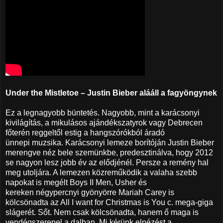
Under the Mistletoe – Justin Bieber alááll a fagyöngynek
Ez a legnagyobb büntetés. Nagyobb, mint a karácsonyi
kivilágítás, a mikulásos ajándékszatyrok vagy Debrecen
főterén reggeltől estig a hangszórókból áradó
ünnepi muzsika. Karácsonyi lemeze borítóján Justin Bieber
merengve néz bele szemünkbe, predesztinálva, hogy 2012
se nagyon lesz jobb év az elődjénél. Persze a remény hal
meg utoljára. A lemezen közreműködik a valaha szebb
napokat is megélt Boys II Men, Usher és
kereken négypercnyi gyönyörre Mariah Carey is
kölcsönadta az All I want for Christmas is You c. mega-giga
slágerét. Sőt. Nem csak kölcsönadta, hanem ő maga is
vendégszerepel a dalban. Mi kérünk elnézést a