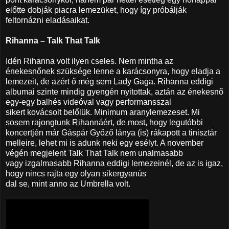
előtte dobják piacra lemezüket, hogy így próbálják
feltornázni eladásaikat.
Rihanna – Talk That Talk
Idén Rihanna volt ilyen cseles. Nem mintha az
énekesnőnek szüksége lenne a karácsonyra, hogy eladja a
lemezeit, de azért ő még sem Lady Gaga. Rihanna eddigi
albumai szinte mindig gyengén nyitottak, aztán az énekesnő
egy-egy balhés videóval vagy performansszal
sikert kovácsolt belőlük. Minimum aranylemezeset. Mi
sosem rajongtunk Rihannáért, de most, hogy legutóbbi
koncertjén már Gáspár Győző lánya (is) rákapott a tinisztár
melleire, lehet mi is adunk neki egy esélyt. A november
végén megjelent Talk That Talk nem unalmasabb
vagy izgalmasabb Rihanna eddigi lemezeinél, de az is igaz,
hogy nincs rajta egy olyan sikergyanús
dal se, mint anno az Umbrella volt.