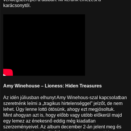
karácsonytól.
Amy Winehouse – Lioness: Hiden Treasures
Az idén júliusban elhunyt Amy Winehous-szal kapcsolatban
szeretnénk leírni a „tragikus hirtelenséggel” jelzőt, de nem
lehet. Úgy lenne lottó ötösünk, ahogy ezt megjósoltuk.
Mint ahogyan azt is, hogy előbb vagy utóbb előkerül majd
egy lemez az énekesnő eddig még kiadatlan
szerzeményeivel. Az album december 2-án jelent meg és