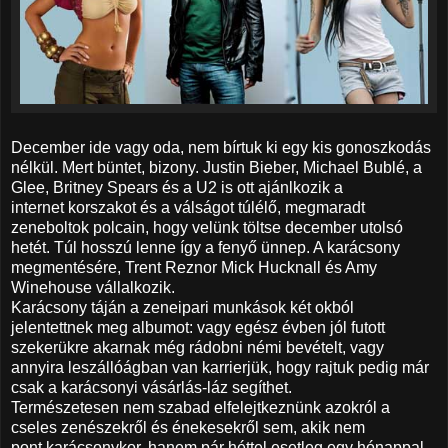
December ide vagy oda, nem bírtuk ki egy kis gonoszkodás
nélkül. Mert büntet, bizony. Justin Bieber, Michael Bublé, a
Glee, Britney Spears és a U2 is ott ajánlkozik a
internet korszakot és a válságot túlélő, megmaradt
zeneboltok polcain, hogy velünk töltse december utolsó
hetét. Túl hosszú lenne így a fenyő ünnep. A karácsony
megmentésére, Trent Reznor Mick Hucknall és Amy
Winehouse vállalkozik.
Karácsony táján a zeneipari munkások két okból
jelentettnek meg albumot: vagy egész évben jól futott
szekerükre akarnak még rádobni némi bevételt, vagy
annyira leszállóágban van karrierjük, hogy rajtuk pedig már
csak a karácsonyi vásárlás-láz segíthet.
Természetesen nem szabad elfelejtkeznünk azokról a
cseles zenészekről és énekesekről sem, akik nem
pont karácsonykor, hanem pár héttel esetleg egy hónappal