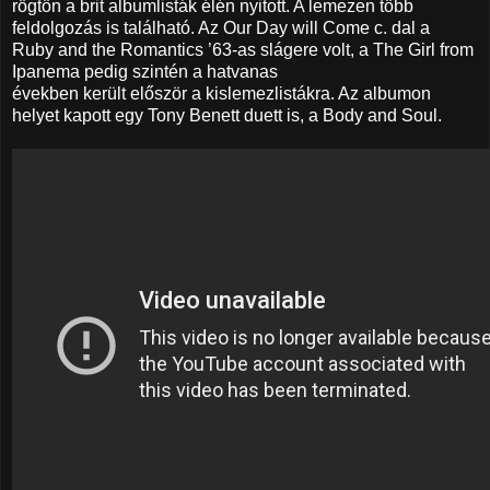
rögtön a brit albumlisták élén nyitott. A lemezen több
feldolgozás is található. Az Our Day will Come c. dal a
Ruby and the Romantics ’63-as slágere volt, a The Girl from
Ipanema pedig szintén a hatvanas
években került először a kislemezlistákra. Az albumon
helyet kapott egy Tony Benett duett is, a Body and Soul.