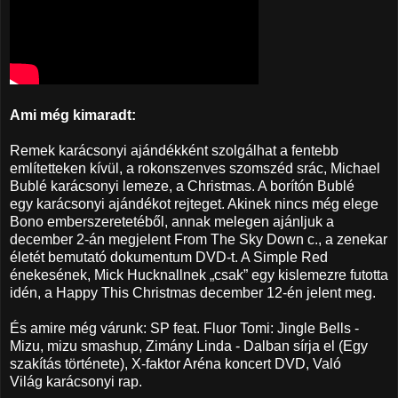
Ami még kimaradt:
Remek karácsonyi ajándékként szolgálhat a fentebb
említetteken kívül, a rokonszenves szomszéd srác, Michael
Bublé karácsonyi lemeze, a Christmas. A borítón Bublé
egy karácsonyi ajándékot rejteget. Akinek nincs még elege
Bono emberszeretetéből, annak melegen ajánljuk a
december 2-án megjelent From The Sky Down c., a zenekar
életét bemutató dokumentum DVD-t. A Simple Red
énekesének, Mick Hucknallnek „csak” egy kislemezre futotta
idén, a Happy This Christmas december 12-én jelent meg.
És amire még várunk: SP feat. Fluor Tomi: Jingle Bells -
Mizu, mizu smashup, Zimány Linda - Dalban sírja el (Egy
szakítás története), X-faktor Aréna koncert DVD, Való
Világ karácsonyi rap.