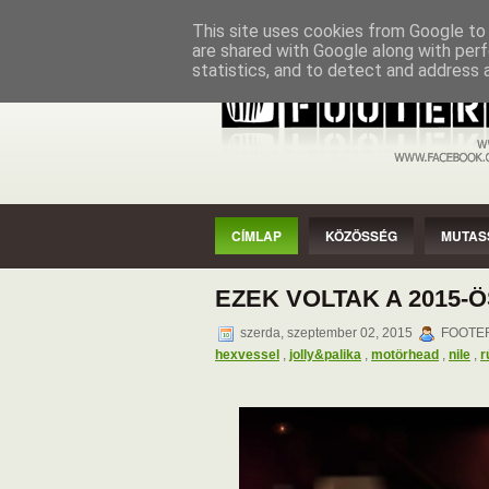
CÍMLAP
KÖZÖSSÉG
MUTASSAD
This site uses cookies from Google to d
are shared with Google along with perf
statistics, and to detect and address 
CÍMLAP
KÖZÖSSÉG
MUTAS
EZEK VOLTAK A 2015
szerda, szeptember 02, 2015
FOOTER 
hexvessel
,
jolly&palika
,
motörhead
,
nile
,
r