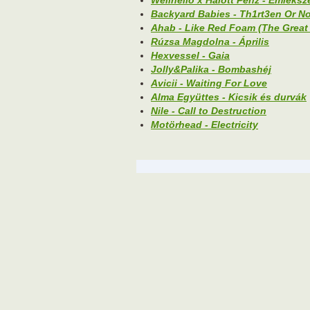
Wellhello x Halott Pénz - Emléks
Backyard Babies - Th1rt3en Or N
Ahab - Like Red Foam (The Great
Rúzsa Magdolna - Április
Hexvessel - Gaia
Jolly&Palika - Bombashéj
Avicii - Waiting For Love
Alma Együttes - Kicsik és durvák
Nile - Call to Destruction
Motörhead - Electricity