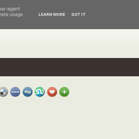
user-agent
erate usage
LEARN MORE
GOT IT