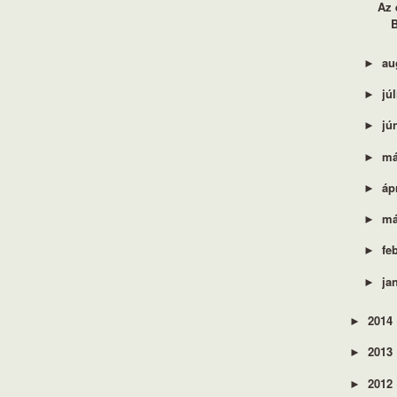
Az 
au
►
jú
►
jú
►
má
►
áp
►
má
►
fe
►
ja
►
2014
►
2013
►
2012
►