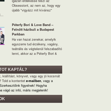
igazán érdekessé teszi az
Obsessiont, az nem az, hogy egy
újabb "vigyázz mit kívánsz"
...
Péterfy Bori & Love Band –
Felnőtt házibuli a Budapest
Parkban
Ha van hazai zenekar, amelyik
egyszerre tud érzékeny, vagány,
teátrális és végtelenül felszabadító
lenni, akkor az a Péterfy Bori &
TOT KAPTÁL?
, kiállítást, könyvet, vagy egy jó kocsmát
? Told a kontentet
e-mailben
, vagy a
 Szerkesztőink figyelnek! Hogyha
ba vágó az infó, máris megjelenik!
OK