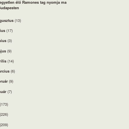
egyetlen élő Ramones tag nyomja ma
Budapesten
gusztus
(13)
lius
(17)
nius
(3)
jus
(9)
rilis
(14)
rcius
(6)
bruár
(9)
nuár
(7)
(173)
(226)
(209)