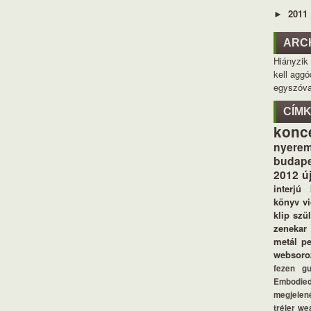
2011
►
ARC
Hiányzik
kell aggó
egyszóva
CÍM
konc
nyerem
budape
2012
ú
interjú
könyv
v
klip
szü
zenekar
metál
p
websoro
fezen
g
Embodie
megjelen
tréler
we