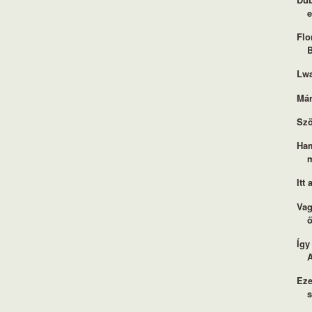
e
Flo
B
Lwa
Már
Szö
Ham
Itt
Vag
Így
Eze
s