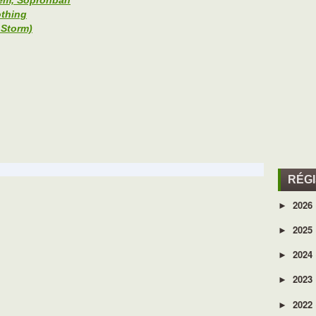
zem, Sopronban
othing
 Storm)
RÉG
2026
►
2025
►
2024
►
2023
►
2022
►