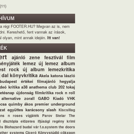
(11)
HÍVUM
 a régi FOOTER.HU? Megvan az is, nem
dni. Kereshető, fent vannak az írások,
l olyan, mint annak idején.
Itt van!
KÉK
ert
ajánló
zene
fesztivál
film
ényjáték
lemez
új lemez
album
st
rock
új album
lemezkritika
j dal
könyvkritika
Akela
katona lászló
budapest értékei
filmajánló
hegyalja
ideó
kritika
a38
anathema
club 202
tokaj
letésnap
újdonság
filmkritika
rock n roll
alternative
zorall
GABO Kiadó
VHK
ecsa
quimby
ákos
premier
underground
zat
együttes
karácsony
slash
Kiscsillag
uns n roses
vígjáték
Parov Stelar
The
d
disztópia
előzetes
ifjúsági regény
krimi
és
Biohazard
budai vár
f.o.system
the doors
ather systems
Ciceró Könyvstúdió
cökxpon