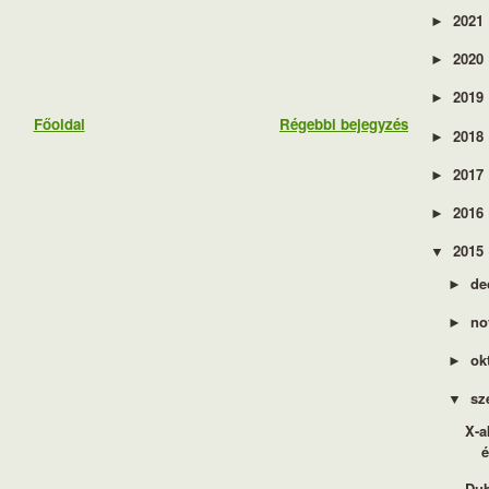
2021
►
2020
►
2019
►
Főoldal
Régebbi bejegyzés
2018
►
2017
►
2016
►
2015
▼
de
►
no
►
ok
►
sz
▼
X-a
é
Dub