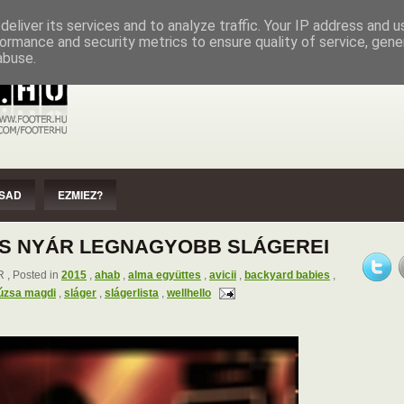
EZMIEZ?
IMPRESSZUM
SZERZŐI JOGOK
eliver its services and to analyze traffic. Your IP address and 
ormance and security metrics to ensure quality of service, gen
abuse.
SAD
EZMIEZ?
-ÖS NYÁR LEGNAGYOBB SLÁGEREI
, Posted in
2015
,
ahab
,
alma együttes
,
avicii
,
backyard babies
,
úzsa magdi
,
sláger
,
slágerlista
,
wellhello