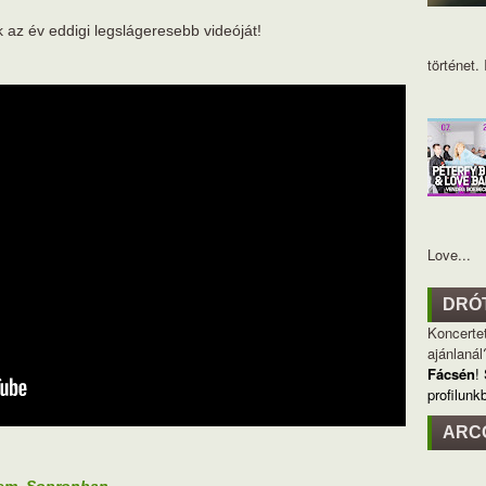
k az év eddigi legslágeresebb videóját!
történet. I
Love...
DRÓ
Koncertet
ajánlanál
Fácsén
!
profilunk
ARC