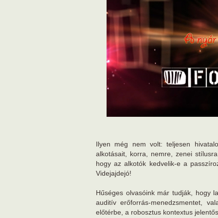
Ilyen még nem volt: teljesen hivata
alkotásait, korra, nemre, zenei stílusra
hogy az alkotók kedvelik-e a passzíroz
Videjajdejó!
Hűséges olvasóink már tudják, hogy la
auditív erőforrás-menedzsmentet, val
előtérbe, a robosztus kontextus jelentő