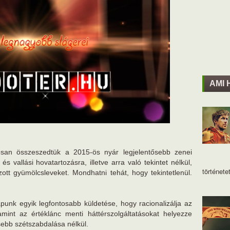
AMI 
losan összeszedtük a 2015-ös nyár legjelentősebb zenei
 és vallási hovatartozásra, illetve arra való tekintet nélkül,
történetet
ott gyümölcsleveket. Mondhatni tehát, hogy tekintetlenül.
punk egyik legfontosabb küldetése, hogy racionalizálja az
amint az értéklánc menti háttérszolgáltatásokat helyezze
sebb szétszabdalása nélkül.