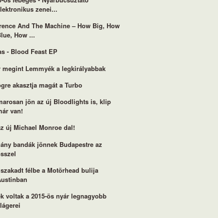
lektronikus zenei...
rence And The Machine – How Big, How
lue, How ...
s - Blood Feast EP
 megint Lemmyék a legkirályabbak
gre akasztja magát a Turbo
arosan jön az új Bloodlights is, klip
már van!
 az új Michael Monroe dal!
ány bandák jönnek Budapestre az
ősszel
 szakadt félbe a Motörhead bulija
Austinban
k voltak a 2015-ös nyár legnagyobb
lágerei