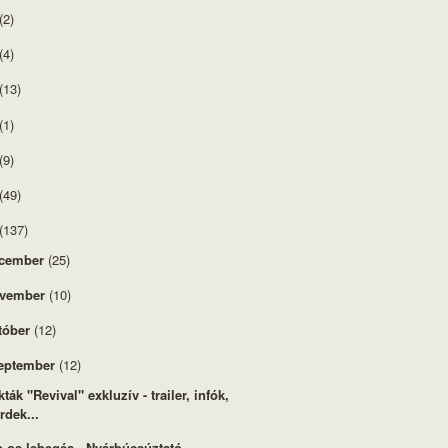
(2)
(4)
(13)
(1)
(9)
(49)
(137)
cember
(25)
vember
(10)
tóber
(12)
eptember
(12)
kták "Revival" exkluzív - trailer, infók,
rdek...
-os lebegés - Nyárbúcsúztató