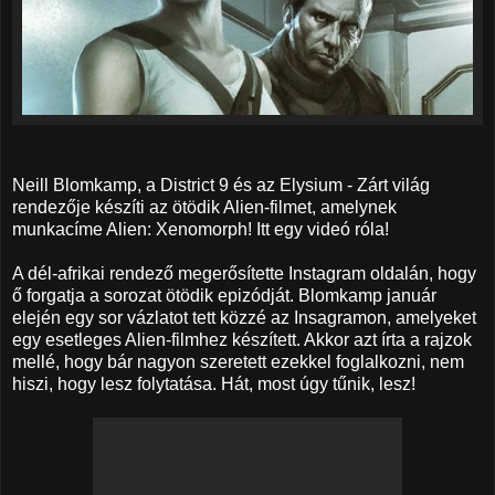
Neill Blomkamp, a District 9 és az Elysium - Zárt világ
rendezője készíti az ötödik Alien-filmet, amelynek
munkacíme Alien: Xenomorph! Itt egy videó róla!
A dél-afrikai rendező megerősítette Instagram oldalán, hogy
ő forgatja a sorozat ötödik epizódját. Blomkamp január
elején egy sor vázlatot tett közzé az Insagramon, amelyeket
egy esetleges Alien-filmhez készített. Akkor azt írta a rajzok
mellé, hogy bár nagyon szeretett ezekkel foglalkozni, nem
hiszi, hogy lesz folytatása. Hát, most úgy tűnik, lesz!