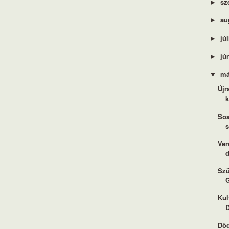
sz
►
au
►
jú
►
jú
►
má
▼
Újr
k
Soa
Ver
Szü
Kul
Död