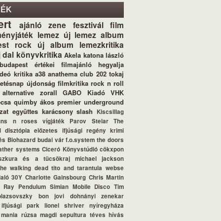
KÉK
ert
ajánló
zene
fesztivál
film
ényjáték
lemez
új lemez
album
st
rock
új album
lemezkritika
j dal
könyvkritika
Akela
katona lászló
budapest értékei
filmajánló
hegyalja
ideó
kritika
a38
anathema
club 202
tokaj
letésnap
újdonság
filmkritika
rock n roll
alternative
zorall
GABO Kiadó
VHK
ecsa
quimby
ákos
premier
underground
zat
együttes
karácsony
slash
Kiscsillag
uns n roses
vígjáték
Parov Stelar
The
d
disztópia
előzetes
ifjúsági regény
krimi
és
Biohazard
budai vár
f.o.system
the doors
ather systems
Ciceró Könyvstúdió
cökxpon
szkura és a tücsökraj
michael jackson
the walking dead
tito and tarantula
webse
aló
30Y
Charlotte Gainsbourg
Chris Martin
l Ray
Pendulum
Simian Mobile Disco
Tim
blazsovszky
bon jovi
dohnányi zenekar
ifjúsági park
lionel shriver
nyíregyháza
 mania
rúzsa magdi
sepultura
téves hívás