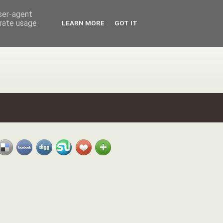
user-agent
erate usage
LEARN MORE
GOT IT