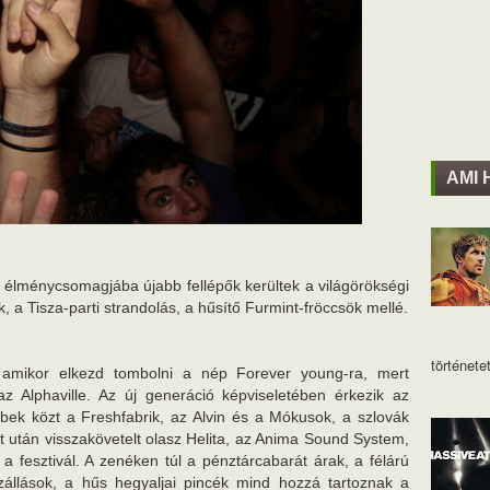
AMI 
ti élménycsomagjába újabb fellépők kerültek a világörökségi
, a Tisza-parti strandolás, a hűsítő Furmint-fröccsök mellé.
történetet
, amikor elkezd tombolni a nép Forever young-ra, mert
 Alphaville. Az új generáció képviseletében érkezik az
bek közt a Freshfabrik, az Alvin és a Mókusok, a szlovák
rt után visszakövetelt olasz Helita, az Anima Sound System,
 a fesztivál. A zenéken túl a pénztárcabarát árak, a félárú
zállások, a hűs hegyaljai pincék mind hozzá tartoznak a