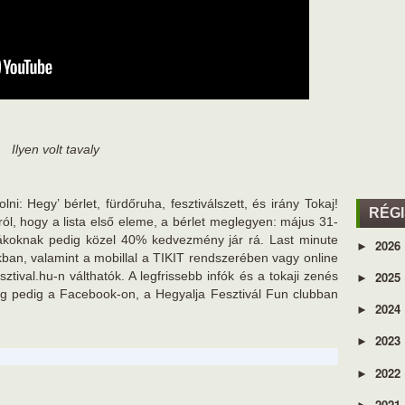
Ilyen volt tavaly
i: Hegy’ bérlet, fürdőruha, fesztiválszett, és irány Tokaj!
RÉG
l, hogy a lista első eleme, a bérlet meglegyen: május 31-
iákoknak pedig közel 40% kedvezmény jár rá. Last minute
2026
►
ban, valamint a mobillal a TIKIT rendszerében vagy online
2025
tival.hu-n válthatók. A legfrissebb infók és a tokaji zenés
►
g pedig a Facebook-on, a Hegyalja Fesztivál Fun clubban
2024
►
2023
►
2022
►
2021