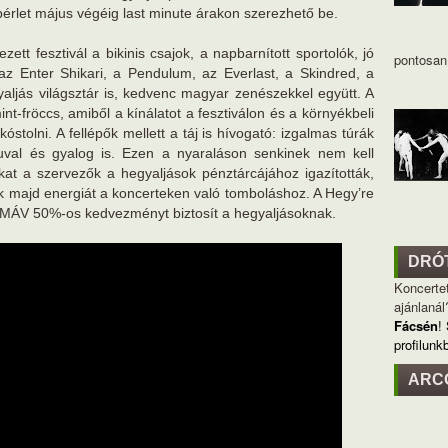
érlet május végéig last minute árakon szerezhető be.
tt fesztivál a bikinis csajok, a napbarnított sportolók, jó
pontosan 
 az Enter Shikari, a Pendulum, az Everlast, a Skindred, a
aljás világsztár is, kedvenc magyar zenészekkel együtt. A
nt-fröccs, amiből a kínálatot a fesztiválon és a környékbeli
tolni. A fellépők mellett a táj is hívogató: izgalmas túrák
enuval és gyalog is. Ezen a nyaraláson senkinek nem kell
akat a szervezők a hegyaljások pénztárcájához igazították,
k majd energiát a koncerteken való tomboláshoz. A Hegy’re
 a MÁV 50%-os kedvezményt biztosít a hegyaljásoknak.
DRÓ
Koncertet
ajánlanál
Fácsén
!
profilunk
ARC