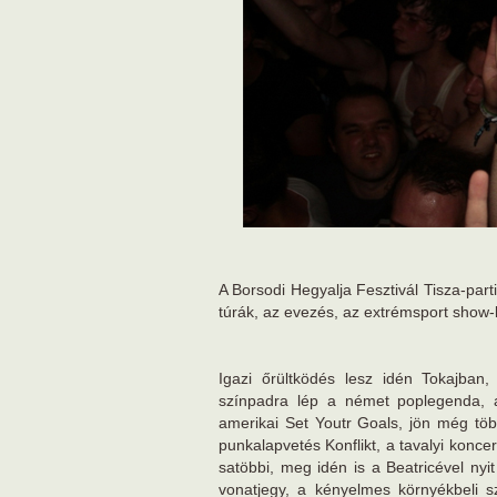
A Borsodi Hegyalja Fesztivál Tisza-par
túrák, az evezés, az extrémsport show-k
Igazi őrültködés lesz idén Tokajban
színpadra lép a német poplegenda, az
amerikai Set Youtr Goals, jön még töb
punkalapvetés Konflikt, a tavalyi konce
satöbbi, meg idén is a Beatricével nyit
vonatjegy, a kényelmes környékbeli s