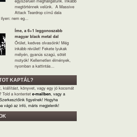
egyszerűen meghallgatunk. Inkább
megtörténnek velünk. A Massive
Attack Teardrop című dala
ilyen: nem eg...
Íme, a 6+1 leggonoszabb
magyar black metal dal
Őrület, kedves olvasóink! Még
inkább révület! Fekete lyukak
mélyén, gyanús szagú, sötét
motyók! Kellemetlen élmények,
nyomban a kattintás...
TOT KAPTÁL?
, kiállítást, könyvet, vagy egy jó kocsmát
? Told a kontentet
e-mailben
, vagy a
 Szerkesztőink figyelnek! Hogyha
ba vágó az infó, máris megjelenik!
OK