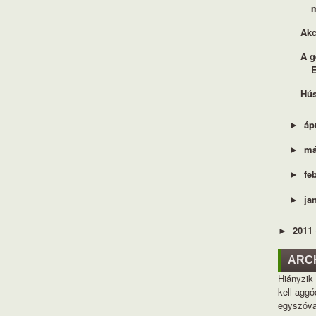
Akc
A g
E
Hús
áp
►
má
►
fe
►
ja
►
2011
►
ARC
Hiányzik
kell aggó
egyszóva