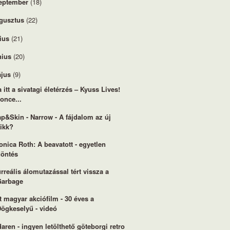
eptember
(18)
gusztus
(22)
lius
(21)
nius
(20)
jus
(9)
a itt a sivatagi életérzés – Kyuss Lives!
once...
p&Skin - Narrow - A fájdalom az új
sikk?
onica Roth: A beavatott - egyetlen
döntés
rreális álomutazással tért vissza a
Garbage
t magyar akciófilm - 30 éves a
Dögkeselyű - videó
aren - ingyen letölthető göteborgi retro