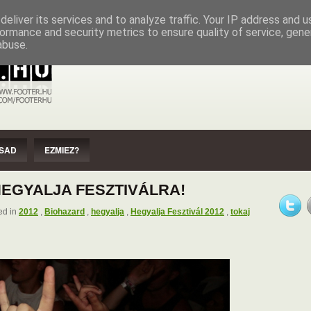
EZMIEZ?
IMPRESSZUM
SZERZŐI JOGOK
eliver its services and to analyze traffic. Your IP address and 
ormance and security metrics to ensure quality of service, gen
abuse.
SAD
EZMIEZ?
HEGYALJA FESZTIVÁLRA!
ed in
2012
,
Biohazard
,
hegyalja
,
Hegyalja Fesztivál 2012
,
tokaj