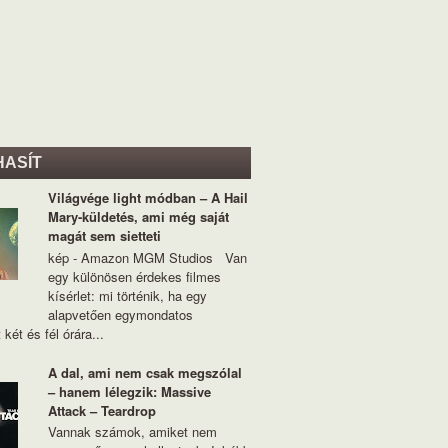
HASÍT
Világvége light módban – A Hail
Mary-küldetés, ami még saját
magát sem sietteti
kép - Amazon MGM Studios Van
egy különösen érdekes filmes
kísérlet: mi történik, ha egy
alapvetően egymondatos
 két és fél órára...
A dal, ami nem csak megszólal
– hanem lélegzik: Massive
Attack – Teardrop
Vannak számok, amiket nem