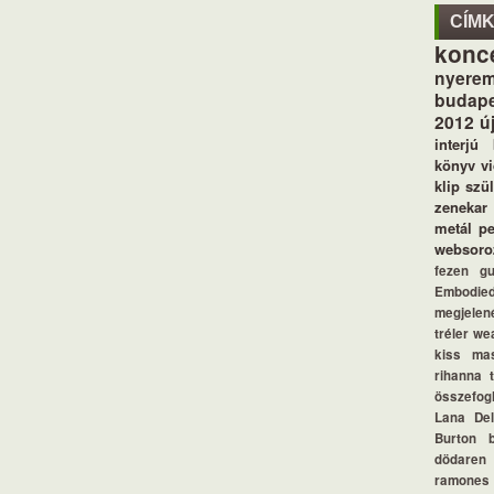
CÍM
konc
nyerem
budape
2012
ú
interjú
könyv
v
klip
szü
zenekar
metál
p
websoro
fezen
g
Embodie
megjelen
tréler
we
kiss
ma
rihanna
összefogl
Lana De
Burton
dödaren
ramones