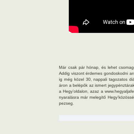
Már csak pár hónap, és lehet csomagoln
Addig viszont érdemes gondoskodni arró
ig még közel 30, nappali tagozatos d
áron a belépők az ismert jegypénztárak
a Hegy’oldalon, azaz a www.hegyaljafesz
nyaralásra már melegítő Hegy’közössé
pezseg.