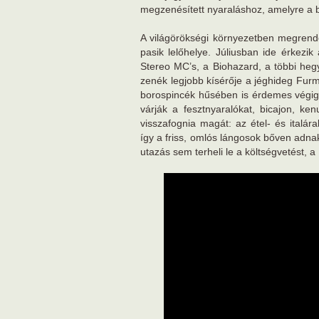
megzenésített nyaraláshoz, amelyre a b
A világörökségi környezetben megrendeze
pasik lelőhelye. Júliusban ide érkezik
Stereo MC’s, a Biohazard, a többi hegy
zenék legjobb kísérője a jéghideg Furmi
borospincék hűsében is érdemes végigkós
várják a fesztnyaralókat, bicajon, k
visszafognia magát: az étel- és italár
így a friss, omlós lángosok bőven adna
utazás sem terheli le a költségvetést,