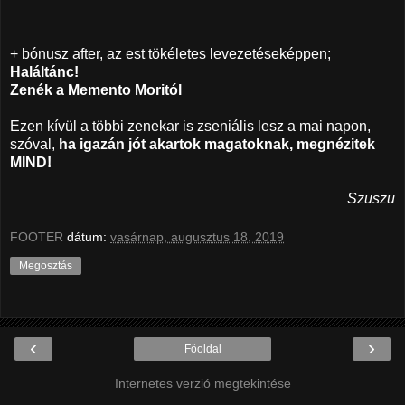
+ bónusz after, az est tökéletes levezetéseképpen;
Haláltánc!
Zenék a Memento Moritól
Ezen kívül a többi zenekar is zseniális lesz a mai napon,
szóval,
ha igazán jót akartok magatoknak, megnézitek
MIND!
Szuszu
FOOTER
dátum:
vasárnap, augusztus 18, 2019
Megosztás
‹
›
Főoldal
Internetes verzió megtekintése