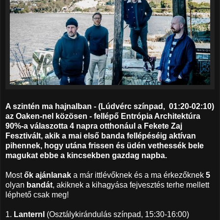
A szintén ma hajnalban - (Lúdvérc színpad, 01:20-02:10)
az Oaken-nel közösen - fellépő Entrópia Architektúra
90%-a válaszotta 4 napra otthonául a Fekete Zaj
Fesztivált, akik a mai első banda fellépéséig aktívan
pihennek, hogy utána frissen és üdén vethessék bele
magukat ebbe a kincsekben gazdag napba.
Most
ők ajánlanak
a már ittlévőknek és a ma érkezőknek
5
olyan
bandát
, akiknek a kihagyása fejvesztés terhe mellett
léphető csak meg!
1.
LanternI
(Osztálykirándulás színpad, 15:30-16:00)