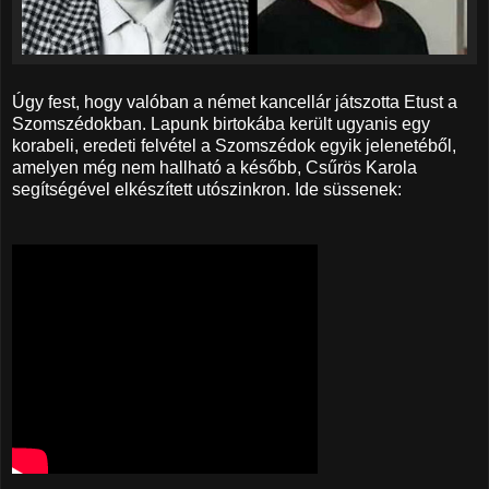
Úgy fest, hogy valóban a német kancellár játszotta Etust a
Szomszédokban. Lapunk birtokába került ugyanis egy
korabeli, eredeti felvétel a Szomszédok egyik jelenetéből,
amelyen még nem hallható a később, Csűrös Karola
segítségével elkészített utószinkron. Ide süssenek: