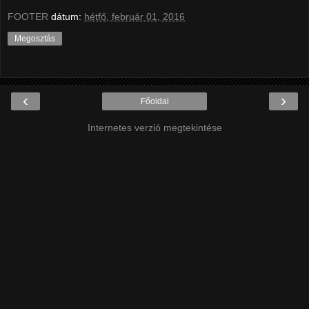
FOOTER
dátum:
hétfő, február 01, 2016
Megosztás
‹
›
Főoldal
Internetes verzió megtekintése