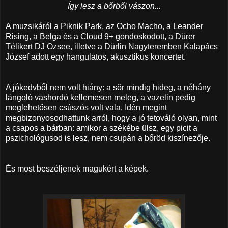
Így lesz a bőrből vászon...
A muzsikáról a Piknik Park, az Ocho Macho, a Leander
Rising, a Belga és a Cloud 9+ gondoskodott, a Dürer
Télikert DJ Ozsee, illetve a Dürlin Nagyteremben Kalapács
József adott egy hangulatos, akusztikus koncertet.
A jókedvből nem volt hiány: a sör mindig hideg, a néhány
lángoló vashordó kellemesen meleg, a vazelin pedig
meglehetősen csúszós volt vala. Idén megint
megbizonyosodhattunk arról, hogy a jó tetováló olyan, mint
a csapos a bárban: amikor a székébe ülsz, egy picit a
pszichológusod is lesz, nem csupán a bőröd kiszínezője.
És most beszéljenek magukért a képek.