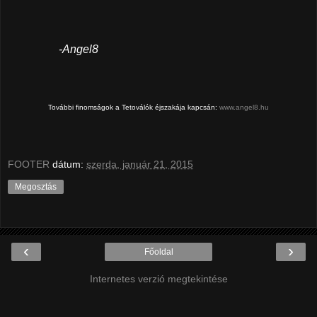
-Angel8
További finomságok a Tetoválók éjszakája kapcsán:
www.angel8.hu
FOOTER
dátum:
szerda, január 21, 2015
Megosztás
‹
›
Főoldal
Internetes verzió megtekintése