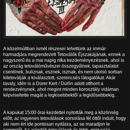
A közelmúltban ismét részesei lehettünk az immár
harmadjára megrendezett Tetoválók Éjszakájának, ennek a
nagyszerű és a mai napig ritka kezdeményezésnek, ahol is
az ország tetoválóművészei összegyűlnek, tapasztalatot
cserélnek, buliznak, esznek, isznak, és nem utolsó sorban
kitetoválják a kiválasztott, szerencsés látogatókat. Akár
tavaly, idén is a Dürer Kert / Dürlin adott otthont a
rendezvénynek, ahol megint minden korosztály vidáman
képviseltette magát a legkisebbektől a legidősebbekig.
A kapukat 15:00 órai kezdettel nyitották meg a közönség
előtt, az ingyenes tetoválások sorsolása fél öttől indult, hogy
aki nem ért ide pontosan nyitásra, az se maradjon le
semmiről. Az ajándék tetoválások és több, mint száz