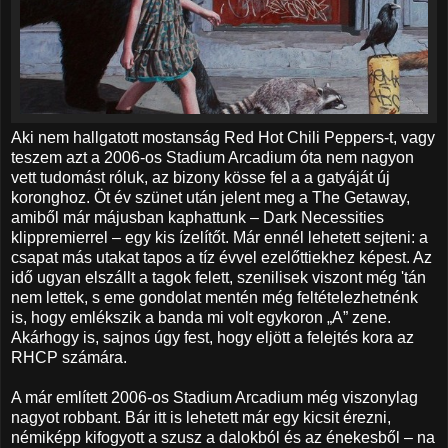
Aki nem hallgatott mostanság Red Hot Chili Peppers-t, vagy
teszem azt a 2006-os Stadium Arcadium óta nem nagyon
vett tudomást róluk, az bizony kösse fel a a gatyáját új
koronghoz. Öt év szünet után jelent meg a The Getaway,
amiből már májusban kaphattunk – Dark Necessities
klippremierrel – egy kis ízelítőt. Már ennél lehetett sejteni: a
csapat más utakat tapos a tíz évvel ezelőttiekhez képest. Az
idő ugyan elszállt a tagok felett, szenilisek viszont még 'tán
nem lettek, s eme gondolat mentén még feltételezhetnénk
is, hogy emlékszik a banda mi volt egykoron „A” zene.
Akárhogy is, sajnos úgy fest, hogy eljött a felejtés kora az
RHCP számára.
A már említett 2006-os Stadium Arcadium még viszonylag
nagyot robbant. Bár itt is lehetett már egy kicsit érezni,
némiképp kifogyott a szusz a dalokból és az énekesből – na