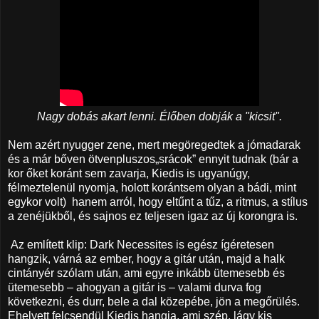
Nagy dobás akart lenni. Élőben dobják a "kicsit".
Nem azért nyugger zene, mert megöregedtek a jómadarak
és a már bőven ötvenpluszos„srácok” ennyit tudnak (bár a
kor őket koránt sem zavarja, Kiedis is ugyanúgy,
félmeztelenül nyomja, holott korántsem olyan a bádi, mint
egykor volt) hanem arról, hogy eltűnt a tűz, a ritmus, a stílus
a zenéjükből, és sajnos ez teljesen igaz az új korongra is.
Az említett klip: Dark Necessites is egész ígéretesen
hangzik, várná az ember, hogy a gitár után, majd a halk
cintányér szólam után, ami egyre inkább ütemesebb és
ütemesebb – ahogyan a gitár is – valami durva fog
következni, és durr, bele a dal közepébe, jön a megőrülés.
Ehelyett felcsendül Kiedis hangja, ami szép, lágy kis