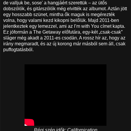
de valljuk be, sose' a hangjáért szerettük – az ütős
dobszólók, és gitárszólók még elvitték az albumot. Aztán jött
egy hosszabb szünet, mintha ők maguk is megérezték
volna, hogy valami kezd kikopni belőlük. Majd 2011-ben
jelentkeztek egy lemezzel, ami az I’m with You címet kapta.
Ez jóformán a The Getaway előfutára, egy-két „csak-csak”
sláger még akadt a 2011-es csodán. A rossz hír az, hogy az
irány megmaradt, és az új korong már másból sem áll, csak
puffogtatásból.
Régi szép idők: Californication