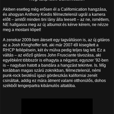
Akiben esetleg még erősen él a Californication hangzása,
és ahogyan Anthony Kiedis félmeztelenül ugrál a kamera
előtt – amitől minden tini lány álla leesett – az ne, ismétlem,
NE hallgassa meg az új albumot és kérve kérem, ne nézze
meg a mostani klipet!
A zenekar 2009-ben átesett egy tagváltáson is, az új gitáros
az a Josh Klinghoffer lett, aki már 2007-től kisegített a
RHCP fellépésein, két év múlva pedig teljes tag lett. Ez a
váltás – az előző gitáros John Frusciante távozása, aki
egyébként többször is elhagyta a négyest, egyszer ’92-ben
is – nagyban hatott a bandára a hangzást tekintve. Is. Míg
korábban magas szárú zoknikban, félmeztelenül, némi
punk-rock beütésű igazi gördeszkás kaliforniai zenét
csináltak, addig ez mára átment valami otthonülős, dohos
székből tengerpartra kibámulós altatóba.