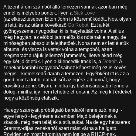
A tizenhárom számból álló lemezen vannak azonban még
ennél is mélyebb pontok. Ilyen a
Sick Love
(az elkészítésében Elton John is közreműködött. Nos, olyan
is lett), és az utána következő
Go Robot
. Ezt a két
gyöngyszemet nyugodtan ki is hagyhatták volna. A stílus
még hagyján, az előbbi jammelős kis nótának elmegy, de
minőségben abszolút felejthetőek. Noha nem ez lett életük
albuma, és vissza is vettek volna a tempóból, azért
megmaradt a rájuk jellemző jammelés, illetve akad még
egy-két jó ötletük. Ilyen a kilencedik track is, a
Detroit
. A
zenekar korábbi nagydobásaihoz képest még ez is kevés,
mégis... kiemelkedő darab a lemezen. Egyébként itt is az a
gond, mint a többi dalnál, sőt az egész albumnál, hogy
egysíkú a zene. Olyan, mintha így biztonságosabb lenne a
dolog, mintha így nem lehetne elrontani. Az meg kit érdekel,
hogy a közönség elalszik.
Ha egy szárnyait próbálgató bandáról lenne szó, még -
egye fenyő - legyintene az ember. Majd belejönnek a
skacok, még nem találják a stílusukat. Na de egy hétszeres
Grammy-díjas zenekartól azért mást várna a hallgató.
Röviden: ez most baromira nem jött be a RHCP-nek.