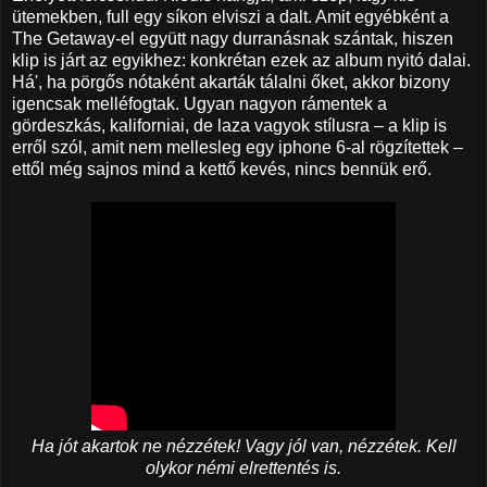
ütemekben, full egy síkon elviszi a dalt. Amit egyébként a
The Getaway-el együtt nagy durranásnak szántak, hiszen
klip is járt az egyikhez: konkrétan ezek az album nyitó dalai.
Há', ha pörgős nótaként akarták tálalni őket, akkor bizony
igencsak melléfogtak. Ugyan nagyon rámentek a
gördeszkás, kaliforniai, de laza vagyok stílusra – a klip is
erről szól, amit nem mellesleg egy iphone 6-al rögzítettek –
ettől még sajnos mind a kettő kevés, nincs bennük erő.
Ha jót akartok ne nézzétek! Vagy jól van, nézzétek. Kell
olykor némi elrettentés is.