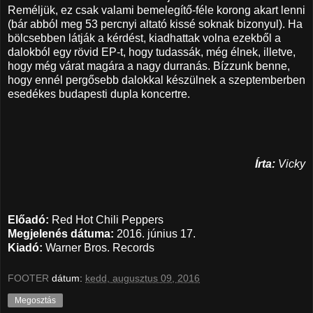
Reméljük, ez csak valami bemelegítő-féle korong akart lenni
(bár abból meg 53 percnyi altató kissé soknak bizonyul). Ha
bölcsebben látják a kérdést, kiadhattak volna ezekből a
dalokból egy rövid EP-t, hogy tudassák, még élnek, illetve,
hogy még várat magára a nagy durranás. Bízzunk benne,
hogy ennél pergősebb dalokkal készülnek a szeptemberben
esedékes budapesti dupla koncertre.
Írta:
Vicky
Előadó:
Red Hot Chili Peppers
Megjelenés dátuma:
2016. június 17.
Kiadó:
Warner Bros. Records
FOOTER
dátum:
kedd, augusztus 09, 2016
Megosztás