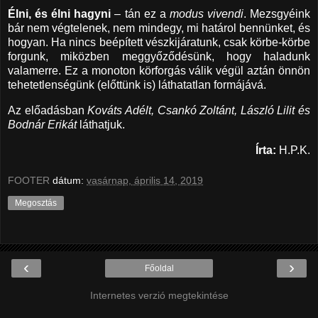
Élni, és élni hagyni
– tán ez a
modus vivendi
. Mezsgyéink
bár nem végtelenek, nem mindegy, mi határol bennünket, és
hogyan. Ha nincs beépített vészkijáratunk, csak körbe-körbe
forgunk, miközben meggyőződésünk, hogy haladunk
valamerre. Ez a monoton körforgás válik végül aztán önnön
tehetetlenségünk (előttünk is) láthatatlan formájává.
Az előadásban
Kováts Adélt, Csankó Zoltánt, László Lilit és
Bodnár Erikát
láthatjuk.
Írta:
H.P.K.
FOOTER
dátum:
vasárnap, április 14, 2019
Megosztás
‹
›
Főoldal
Internetes verzió megtekintése