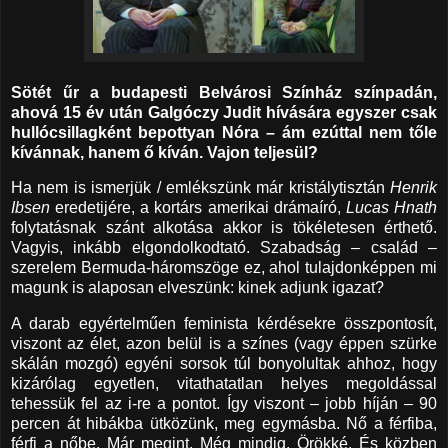
Sötét űr a budapesti Belvárosi Színház színpadán,
ahová 15 év után Galgóczy Judit hívására egyszer csak
hullócsillagként bepottyan Nóra – ám ezúttal nem tőle
kívánnak, hanem ő kíván. Vajon teljesül?
Ha nem is ismerjük / emlékszünk már kristálytisztán
Henrik
Ibsen
eredetijére, a kortárs amerikai drámaíró,
Lucas Hnath
folytatásnak szánt alkotása akkor is tökéletesen érthető.
Vagyis, inkább elgondolkodtató. Szabadság – család –
szerelem Bermuda-háromszöge ez, ahol tulajdonképpen mi
magunk is alaposan elveszünk: kinek adjunk igazat?
A darab egyértelműen feminista kérdésekre összpontosít,
viszont az élet, azon belül is a színes (vagy éppen szürke
skálán mozgó) egyéni sorsok túl bonyolultak ahhoz, hogy
kizárólag egyetlen, vitathatatlan helyes megoldással
tehessük fel az i-re a pontot. Így viszont – jobb híján – 90
percen át hibákba ütközünk, meg egymásba. Nő a férfiba,
férfi a nőbe. Már megint. Még mindig. Örökké. És közben