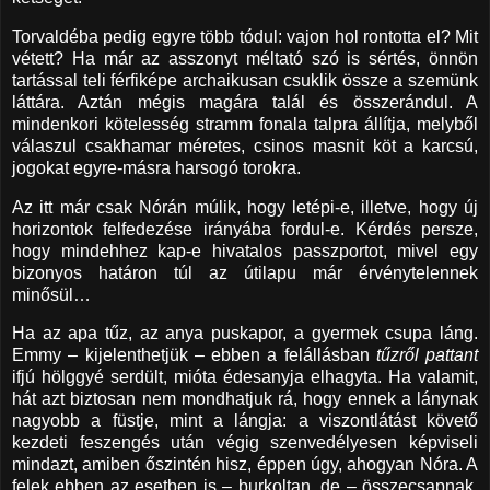
Torvaldéba pedig egyre több tódul: vajon hol rontotta el? Mit
vétett? Ha már az asszonyt méltató szó is sértés, önnön
tartással teli férfiképe archaikusan csuklik össze a szemünk
láttára. Aztán mégis magára talál és összerándul. A
mindenkori kötelesség stramm fonala talpra állítja, melyből
válaszul csakhamar méretes, csinos masnit köt a karcsú,
jogokat egyre-másra harsogó torokra.
Az itt már csak Nórán múlik, hogy letépi-e, illetve, hogy új
horizontok felfedezése irányába fordul-e. Kérdés persze,
hogy mindehhez kap-e hivatalos passzportot, mivel egy
bizonyos határon túl az útilapu már érvénytelennek
minősül…
Ha az apa tűz, az anya puskapor, a gyermek csupa láng.
Emmy – kijelenthetjük – ebben a felállásban
tűzről pattant
ifjú hölggyé serdült, mióta édesanyja elhagyta. Ha valamit,
hát azt biztosan nem mondhatjuk rá, hogy ennek a lánynak
nagyobb a füstje, mint a lángja: a viszontlátást követő
kezdeti feszengés után végig szenvedélyesen képviseli
mindazt, amiben őszintén hisz, éppen úgy, ahogyan Nóra. A
felek ebben az esetben is – burkoltan, de – összecsapnak.