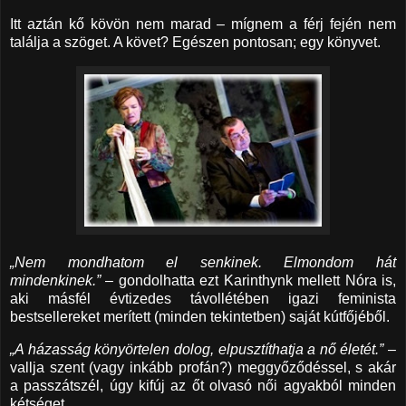
Itt aztán kő kövön nem marad – mígnem a férj fején nem
találja a szöget. A követ? Egészen pontosan; egy könyvet.
„Nem mondhatom el senkinek. Elmondom hát
mindenkinek.”
– gondolhatta ezt Karinthynk mellett Nóra is,
aki másfél évtizedes távollétében igazi feminista
bestsellereket merített (minden tekintetben) saját kútfőjéből.
„A házasság könyörtelen dolog, elpusztíthatja a nő életét.”
–
vallja szent (vagy inkább profán?) meggyőződéssel, s akár
a passzátszél, úgy kifúj az őt olvasó női agyakból minden
kétséget.