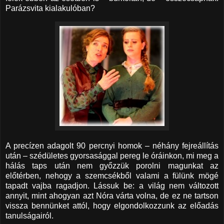
Parázsvita kialakulóban?
A precízen adagolt 90 percnyi homok – néhány fejreállítás
után – szédületes gyorsasággal pereg le óráinkon, mi meg a
hálás taps után nem győzzük porolni magunkat az
előtérben, nehogy a szemcsékből valami a fülünk mögé
tapadt vajba ragadjon. Lássuk be: a világ nem változott
annyit, mint ahogyan azt Nóra várta volna, de ez ne tartson
vissza bennünket attól, hogy elgondolkozzunk az előadás
tanulságairól.