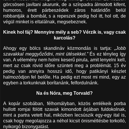
görcsösen javítani akarunk, de a színpadra álmodott kifent,
humoros, érett párbeszédek záros határidőn belül
robbantják a bombát, s a repeszek pedig hol itt, hol ott, de
végül minket is eltalálnak, megsebeznek.
Kinek hol fáj? Mennyire mély a seb? Vérzik is, vagy csak
karcolás?
Ahogy egy bölcs skandináv közmondás is tartja:
„Jobb
szavakkal meggyőződni, mint ütésekkel.”
És ez tényleg így
van. A vélemény nem holmi keserű pirula, amit lenyelni kell,
mert az csak rövid időre szünteti meg a problémát. 15 év
pedig van annyira hosszú idő, hogy patikányi készlet
halmozódjon fel belőle. Ha pedig ezt most mi mind, egy az
egyben a torkunknak borítanánk, felfordulnánk.
Na és Nóra, meg Torvald?
A kopár szobában, félhomályban, közös emlékeik porba
hullott romjai fölött szavak kimondott árjában fuldokolnak,
mint a partra vetett hal, miközben lecsúszik egy-egy ital is,
csak hogy megolajozza a néhol kicsit önismétlésbe torkolló,
nyikorgó bizonygatást.