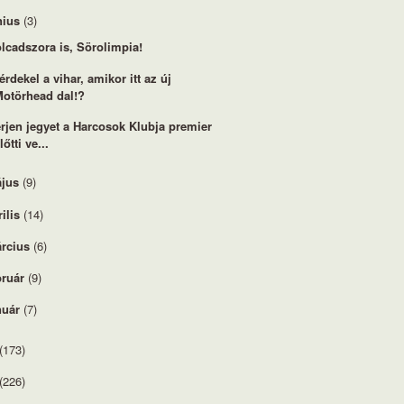
nius
(3)
lcadszora is, Sörolimpia!
 érdekel a vihar, amikor itt az új
Motörhead dal!?
rjen jegyet a Harcosok Klubja premier
lőtti ve...
jus
(9)
rilis
(14)
rcius
(6)
bruár
(9)
nuár
(7)
(173)
(226)