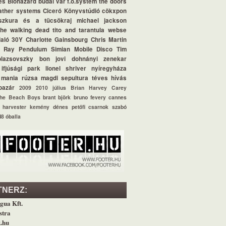
és
Biohazard
budai vár
f.o.system
the doors
ather systems
Ciceró Könyvstúdió
cökxpon
szkura és a tücsökraj
michael jackson
the walking dead
tito and tarantula
webse
aló
30Y
Charlotte Gainsbourg
Chris Martin
l Ray
Pendulum
Simian Mobile Disco
Tim
blazsovszky
bon jovi
dohnányi zenekar
ifjúsági park
lionel shriver
nyíregyháza
 mania
rúzsa magdi
sepultura
téves hívás
bazár
2009
2010 július
Brian Harvey
Carey
he Beach Boys
brant björk
bruno fevery
cannes
harvester
kemény dénes
petőfi csarnok
szabó
d8
óballa
TNERZ:
gua Kft.
stra
.hu