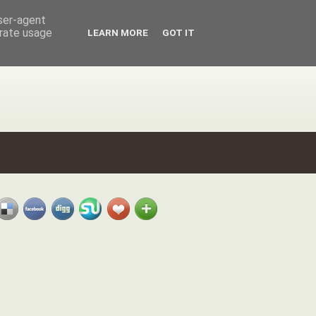
user-agent
erate usage
LEARN MORE
GOT IT