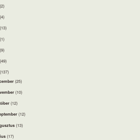
(2)
(4)
(13)
(1)
(9)
(49)
(137)
cember
(25)
vember
(10)
tóber
(12)
eptember
(12)
gusztus
(13)
lius
(17)