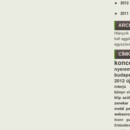
2012
►
2011
►
ARC
Hiányzik
kell aggó
egyszóva
CÍM
konc
nyerem
budape
2012
ú
interjú
könyv
v
klip
szü
zenekar
metál
p
websoro
fezen
g
Embodie