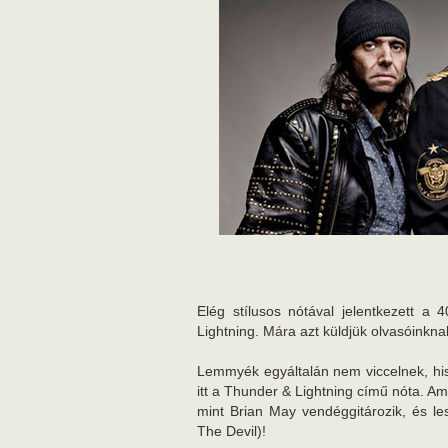
Elég stílusos nótával jelentkezett 
Lightning. Mára azt küldjük olvasóinkna
Lemmyék egyáltalán nem viccelnek, hi
itt a Thunder & Lightning című nóta. A
mint Brian May vendéggitározik, és le
The Devil)!