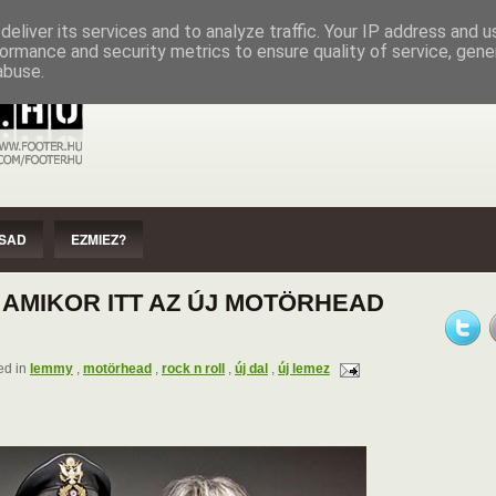
EZMIEZ?
IMPRESSZUM
SZERZŐI JOGOK
eliver its services and to analyze traffic. Your IP address and 
ormance and security metrics to ensure quality of service, gen
abuse.
SAD
EZMIEZ?
, AMIKOR ITT AZ ÚJ MOTÖRHEAD
ed in
lemmy
,
motörhead
,
rock n roll
,
új dal
,
új lemez