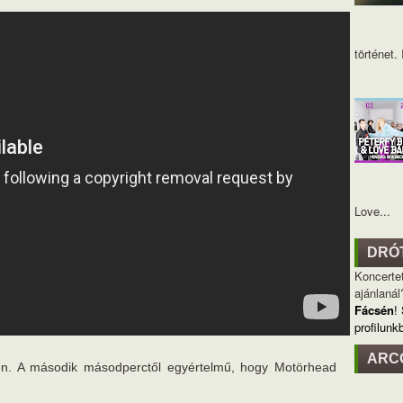
történet. I
Love...
DRÓ
Koncertet
ajánlanál
Fácsén
!
profilunk
ARC
len. A második másodperctől egyértelmű, hogy Motörhead