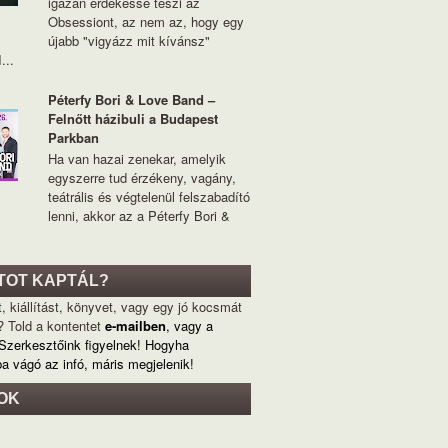
igazán érdekessé teszi az
Obsessiont, az nem az, hogy egy
újabb "vigyázz mit kívánsz"
...
Péterfy Bori & Love Band –
Felnőtt házibuli a Budapest
Parkban
Ha van hazai zenekar, amelyik
egyszerre tud érzékeny, vagány,
teátrális és végtelenül felszabadító
lenni, akkor az a Péterfy Bori &
TOT KAPTÁL?
, kiállítást, könyvet, vagy egy jó kocsmát
? Told a kontentet
e-mailben
, vagy a
 Szerkesztőink figyelnek! Hogyha
ba vágó az infó, máris megjelenik!
OK