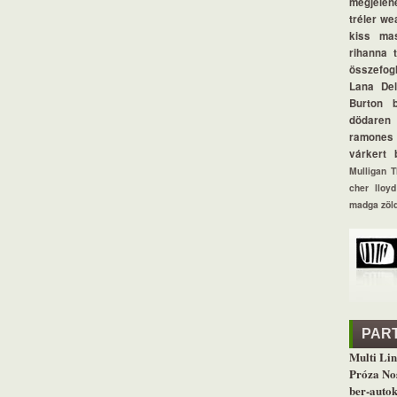
megjelen
tréler
we
kiss
ma
rihanna
összefogl
Lana De
Burton
dödaren
ramones
várkert 
Mulligan
T
cher lloyd
madga
zöl
PAR
Multi Lin
Próza No
ber-autok