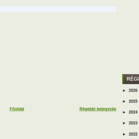
RÉG
2026
►
2025
►
Főoldal
Régebbi bejegyzés
2024
►
2023
►
2022
►