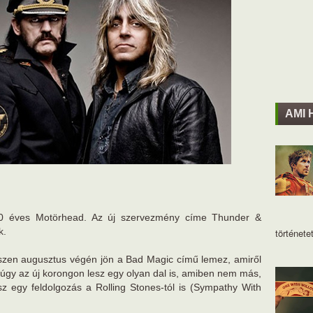
AMI 
a 40 éves Motörhead. Az új szervezmény címe Thunder &
k.
történetet
szen augusztus végén jön a Bad Magic című lemez, amiről
múgy az új korongon lesz egy olyan dal is, amiben nem más,
sz egy feldolgozás a Rolling Stones-tól is (Sympathy With