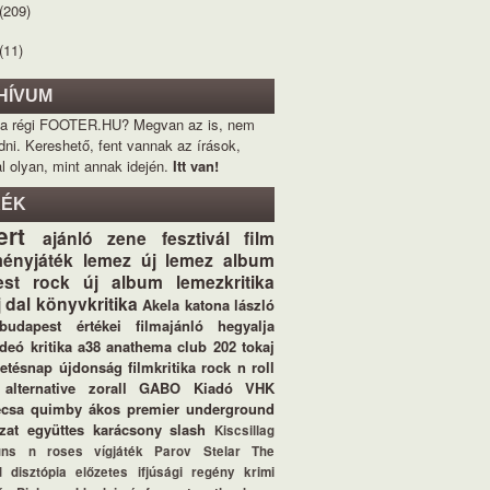
(209)
(11)
HÍVUM
 a régi FOOTER.HU? Megvan az is, nem
dni. Kereshető, fent vannak az írások,
l olyan, mint annak idején.
Itt van!
KÉK
ert
ajánló
zene
fesztivál
film
ényjáték
lemez
új lemez
album
st
rock
új album
lemezkritika
j dal
könyvkritika
Akela
katona lászló
budapest értékei
filmajánló
hegyalja
ideó
kritika
a38
anathema
club 202
tokaj
letésnap
újdonság
filmkritika
rock n roll
alternative
zorall
GABO Kiadó
VHK
ecsa
quimby
ákos
premier
underground
zat
együttes
karácsony
slash
Kiscsillag
uns n roses
vígjáték
Parov Stelar
The
d
disztópia
előzetes
ifjúsági regény
krimi