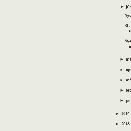
jú
▼
Nyo
Kit
Nye
e
má
►
áp
►
má
►
fe
►
ja
►
2014
►
2013
►